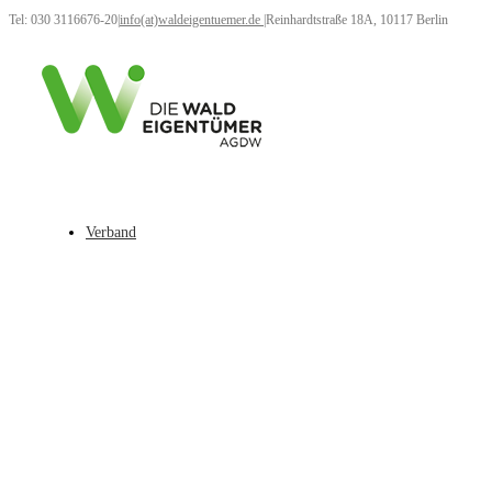
Tel: 030 3116676-20
|
info(at)waldeigentuemer.de
|
Reinhardtstraße 18A, 10117 Berlin
Verband