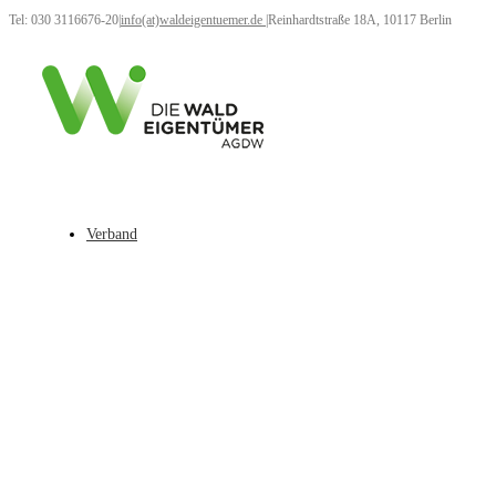
Tel: 030 3116676-20
|
info(at)waldeigentuemer.de
|
Reinhardtstraße 18A, 10117 Berlin
Verband