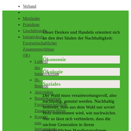
Verband
Die drei Säulen der
Leitbild
Mitglieder
Nachhaltigkeit
Präsidium
Geschäftsstelle
Unser Denken und Handeln orientiert sich
Initiativkreis
an den drei Säulen der Nachhaltigkeit:
Forstwirtschaftlicher
Zusammenschlüsse
(IK)
Ökonomie
Leitbild
des
Ökologie
Initiativkreises
IK-
Soziales
Betriebe
Aktivitäten
Der Wald muss verantwortungsvoll, also
Bundeskongress
nachhaltig, genutzt werden. Nachhaltig
Forstwirtschaftliche
bedeutet, dass aus dem Wald nur soviel
Zusammenschlüsse
Holz entnommen wird, wie nachwächst.
Kontakt
Nur so lässt sich verhindern, dass die
zum
nächste Generation in ihrem
Intitiativkreis
wirtschaftlichen Handlungsrahmen