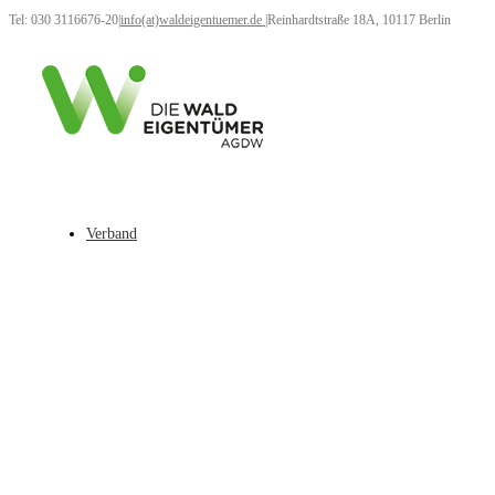
Tel: 030 3116676-20
|
info(at)waldeigentuemer.de
|
Reinhardtstraße 18A, 10117 Berlin
Verband