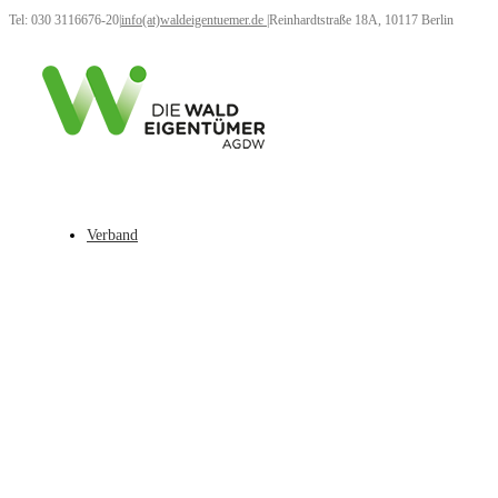
Tel: 030 3116676-20
|
info(at)waldeigentuemer.de
|
Reinhardtstraße 18A, 10117 Berlin
Verband