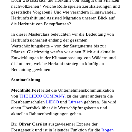
Doch wie lässt sich die Herkunft von Saatgut und Pflanzen
nachvollziehen? Welche Rolle spielen Zertifizierungen und
gesetzliche Vorgaben? Und wie verändern Klimawandel,
Herkunftsshift und Assisted Migration unseren Blick auf
die Herkunft von Forstpflanzen?
In dieser Masterclass beleuchten wir die Bedeutung von
Herkunftssicherheit entlang der gesamten
Wertschöpfungskette – von der Saatguternte bis zur
Pflanze. Gleichzeitig werfen wir einen Blick auf aktuelle
Entwicklungen in der Klimaanpassung von Wäldern und
diskutieren, welche Herkunftsstrategien künftig an
Bedeutung gewinnen.
Seminarleitung
Mechthild Foet
leitet die Unternehmenskommunikation
von
THE LIECO COMPANY
, zu der unter anderem die
Forstbaumschulen
LIECO
und
Lürssen
gehören. Sie wird
einen Überblick über die Wertschöpfungsketten und
aktuellen Rahmenbedingungen geben.
Dr. Oliver Caré
ist ausgewiesener Experte der
Forstgenetik und ist in leitender Funktion für die
Isogen