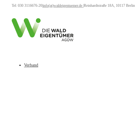
Tel: 030 3116676-20
|
info(at)waldeigentuemer.de
|
Reinhardtstraße 18A, 10117 Berlin
Verband