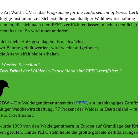
ne Art Wald-TÜV ist das
Programme for the Endorsement of Forest Cert
ngige Institution zur Sicherstellung nachhaltiger Waldbewirtschaftung d
ehmen, die sich nach dem PEFC zertifizieren lassen, machen deutlich, 
ent basiert. So wird unter anderem
nicht mehr Holz geschlagen als nachwächst,
wo Bäume gefällt werden, wird wieder aufgeforstet,
die Artenvielfalt bleibt erhalten.
Wussten Sie schon?
Zwei Drittel der Wälder in Deutschland sind PEFC-zertifiziert.
GDW – Die Waldeigentümer unterstützt
PEFC
, ein unabhängiges Zertif
ltiger Waldbewirtschaftung. 77 Prozent der Wälder in Deutschland – run
 PEFC‐zertifiziert.
urde 1999 von den Waldeigentümern in Europa auf Grundlage der Krit
ben gerufen. Hinter PEFC steht heute die größte globale Zertifizierungso