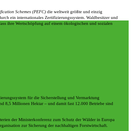
ification Schemes (PEFC)
die weltweit größte und einzig
urch ein internationales Zertifizierungssystem. Waldbesitzer und
dass ihre Wertschöpfung auf einem ökologischen und sozialen
izierungssystem für die Sicherstellung und Vermarktung
d 8,5 Millionen Hektar – und damit fast 12.000 Betriebe sind
erien der Ministerkonferenz zum Schutz der Wälder in Europa
rganisation zur Sicherung der nachhaltigen Forstwirtschaft.