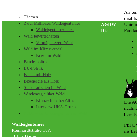
Als ei
Themen
unabhä
Zwei Millionen Waldeigentümer
AGDW –
Untern
Waldeigentümerinnen
Die
Fundam
Wald bewirtschaften
Vermögenswert Wald
Wald im Klimawandel
Krise im Wald
Bundespolitik
EU-Politik
Bauen mit Holz
Bioenergie aus Holz
Sicher arbeiten im Wald
Windenergie über Wald
Klimaschutz bei Altus
Die A
Interview UKA-Gruppe
nachha
PEFC – ein Gütesiegel für den Wald
bereits
Waldeigentümer
PEFC w
Reinhardtstraße 18A
ins Le
10117 Berlin