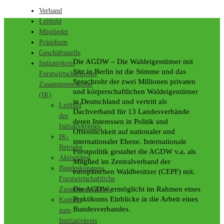
Verband
Leitbild
Mitglieder
Ausschreibung Praktikumsstelle
Präsidium
Geschäftsstelle
Die AGDW – Die Waldeigentümer mit
Initiativkreis
Sitz in Berlin ist die Stimme und das
Forstwirtschaftlicher
Sprachrohr der zwei Millionen privaten
Zusammenschlüsse
und körperschaftlichen Waldeigentümer
(IK)
in Deutschland und vertritt als
Leitbild
Dachverband für 13 Landesverbände
des
deren Interessen in Politik und
Initiativkreises
Öffentlichkeit auf nationaler und
IK-
internationaler Ebene. Internationale
Betriebe
Forstpolitik gestaltet die AGDW v.a. als
Aktivitäten
Mitglied im Zentralverband der
Bundeskongress
europäischen Waldbesitzer (CEPF) mit.
Forstwirtschaftliche
Die AGDW ermöglicht im Rahmen eines
Zusammenschlüsse
Praktikums Einblicke in die Arbeit eines
Kontakt
Bundesverbandes.
zum
Intitiativkreis