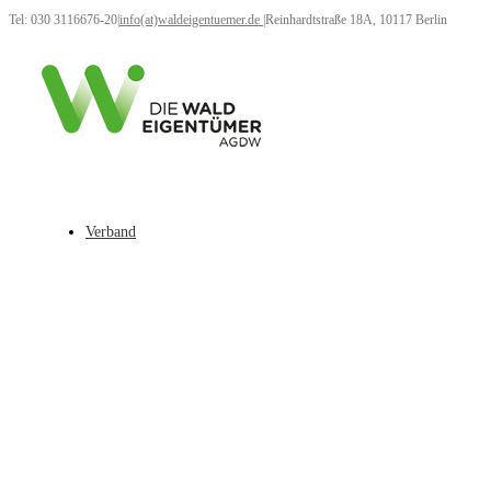
Tel: 030 3116676-20
|
info(at)waldeigentuemer.de
|
Reinhardtstraße 18A, 10117 Berlin
Verband