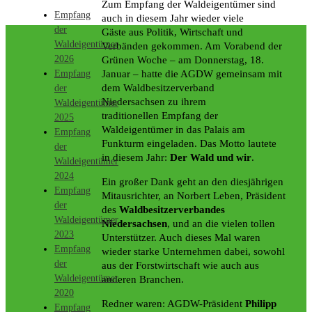
Zum Empfang der Waldeigentümer sind
Empfang
auch in diesem Jahr wieder viele
der
Gäste aus Politik, Wirtschaft und
Waldeigentümer
Verbänden gekommen. Am Vorabend der
2026
Grünen Woche – am Donnerstag, 18.
Empfang
Januar – hatte die AGDW gemeinsam mit
dem Waldbesitzerverband
der
Niedersachsen zu ihrem
Waldeigentümer
traditionellen Empfang der
2025
Waldeigentümer in das Palais am
Empfang
Funkturm eingeladen. Das Motto lautete
der
in diesem Jahr:
Der Wald und wir
.
Waldeigentümer
2024
Ein großer Dank geht an den diesjährigen
Empfang
Mitausrichter, an Norbert Leben, Präsident
der
des
Waldbesitzerverbandes
Waldeigentümer
Niedersachsen
, und an die vielen tollen
2023
Unterstützer. Auch dieses Mal waren
Empfang
wieder starke Unternehmen dabei, sowohl
der
aus der Forstwirtschaft wie auch aus
Waldeigentümer
anderen Branchen.
2020
Redner waren: AGDW-Präsident
Philipp
Empfang