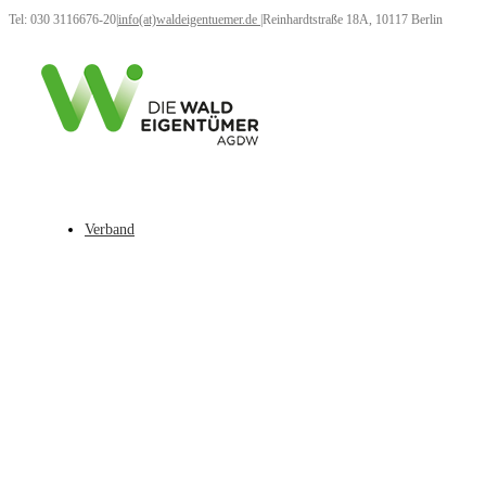
Tel: 030 3116676-20
|
info(at)waldeigentuemer.de
|
Reinhardtstraße 18A, 10117 Berlin
Verband