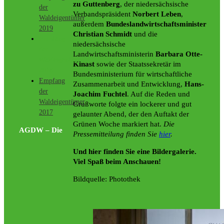
zu Guttenberg
, der niedersächsische
der
Verbandspräsident
Norbert Leben
,
Waldeigentümer
außerdem
Bundeslandwirtschaftsminister
2019
Christian Schmidt
und die
Empfang
niedersächsische
der
Landwirtschaftsministerin
Barbara Otte-
Waldeigentümer
Kinast
sowie der Staatssekretär im
2018
Bundesministerium für wirtschaftliche
Empfang
Zusammenarbeit und Entwicklung,
Hans-
der
Joachim Fuchtel
. Auf die Reden und
Waldeigentümer
Grußworte folgte ein lockerer und gut
2017
gelaunter Abend, der den Auftakt der
Grünen Woche markiert hat.
Die
AGDW – Die
Pressemitteilung finden Sie
hier
.
Und hier finden Sie eine Bildergalerie.
Viel Spaß beim Anschauen!
Bildquelle: Photothek