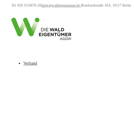
Tel: 030 3116676-20
|
info(at)waldeigentuemer.de
|
Reinhardtstraße 18A, 10117 Berlin
Verband