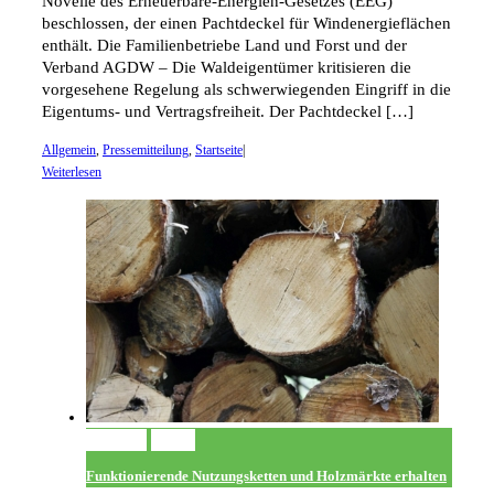
Novelle des Erneuerbare-Energien-Gesetzes (EEG)
beschlossen, der einen Pachtdeckel für Windenergieflächen
enthält. Die Familienbetriebe Land und Forst und der
Verband AGDW – Die Waldeigentümer kritisieren die
vorgesehene Regelung als schwerwiegenden Eingriff in die
Eigentums- und Vertragsfreiheit. Der Pachtdeckel […]
Allgemein
,
Pressemitteilung
,
Startseite
|
Weiterlesen
Permalink
Gallery
Funktionierende Nutzungsketten und Holzmärkte erhalten