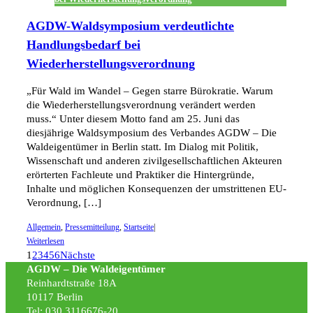
AGDW-Waldsymposium verdeutlichte
Handlungsbedarf bei
Wiederherstellungsverordnung
„Für Wald im Wandel – Gegen starre Bürokratie. Warum
die Wiederherstellungsverordnung verändert werden
muss.“ Unter diesem Motto fand am 25. Juni das
diesjährige Waldsymposium des Verbandes AGDW – Die
Waldeigentümer in Berlin statt. Im Dialog mit Politik,
Wissenschaft und anderen zivilgesellschaftlichen Akteuren
erörterten Fachleute und Praktiker die Hintergründe,
Inhalte und möglichen Konsequenzen der umstrittenen EU-
Verordnung, […]
Allgemein
,
Pressemitteilung
,
Startseite
|
Weiterlesen
1
2
3
4
5
6
Nächste
AGDW – Die Waldeigentümer
Reinhardtstraße 18A
10117 Berlin
Tel: 030 3116676-20