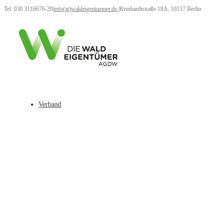
Tel: 030 3116676-20
|
info(at)waldeigentuemer.de
|
Reinhardtstraße 18A, 10117 Berlin
Verband