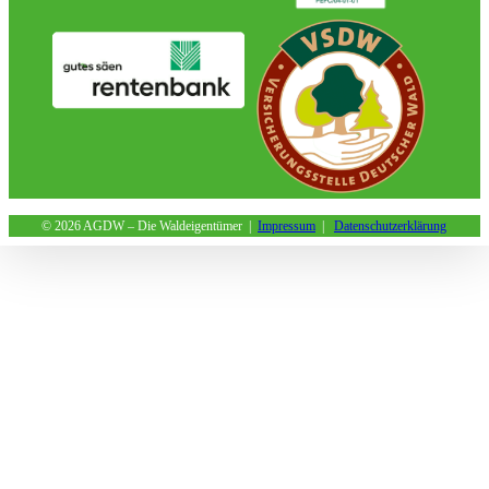
©
2026 AGDW – Die Waldeigentümer |
Impressum
|
Datenschutzerklärung