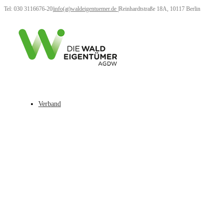
Tel: 030 3116676-20
|
info(at)waldeigentuemer.de
|
Reinhardtstraße 18A, 10117 Berlin
Verband