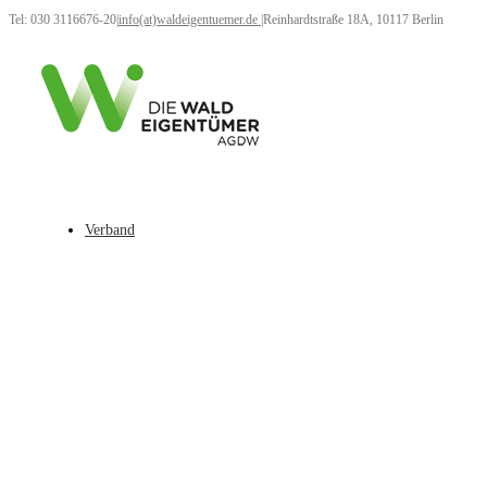
Tel: 030 3116676-20
|
info(at)waldeigentuemer.de
|
Reinhardtstraße 18A, 10117 Berlin
Verband