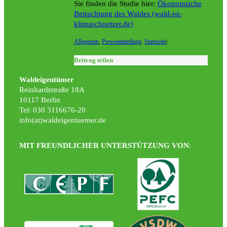
Sie finden die Studie hier:
Ökonomische
Betrachtung des Waldes (wald-ist-
klimaschuetzer.de)
Allgemein
,
Pressemitteilung
,
Startseite
|
Beitrag teilen
Waldeigentümer
Reinhardtstraße 18A
10117 Berlin
Tel: 030 3116676-20
info(at)waldeigentuemer.de
MIT FREUNDLICHER UNTERSTÜTZUNG VON
: