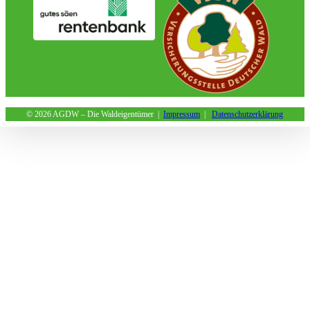
©
2026 AGDW – Die Waldeigentümer |
Impressum
|
Datenschutzerklärung