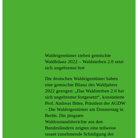
Wumms für Klima und
Wirtschaft“ – IW-Studie belegt:
Bewirtschaftung der Wälder
verbessert CO2-Bilanz und
sichert rund 1 Mio. Arbeitsplätze
im ländlichen Raum
Waldeigentümer ziehen gemischte
Waldbilanz 2022 – Waldsterben 2.0 setzt
sich ungebremst fort
Die deutschen Waldeigentümer haben
eine gemischte Bilanz des Waldjahres
2022 gezogen: „Das Waldsterben 2.0 hat
sich ungebremst fortgesetzt“, konstatierte
Prof. Andreas Bitter, Präsident der AGDW
– Die Waldeigentümer am Donnerstag in
Berlin. Die jüngsten
Waldzustandsberichte aus den
Bundesländern zeigten eine teilweise
rasant zunehmende Schädigung der