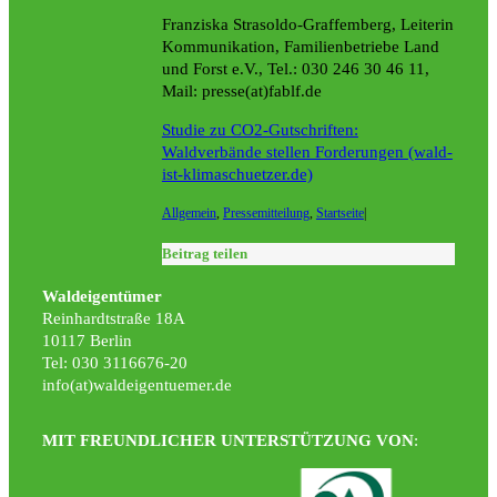
Franziska Strasoldo-Graffemberg, Leiterin
Kommunikation, Familienbetriebe Land
und Forst e.V., Tel.: 030 246 30 46 11,
Mail: presse(at)fablf.de
Studie zu CO2-Gutschriften:
Waldverbände stellen Forderungen (wald-
ist-klimaschuetzer.de)
Allgemein
,
Pressemitteilung
,
Startseite
|
Beitrag teilen
Waldeigentümer
Reinhardtstraße 18A
10117 Berlin
Tel: 030 3116676-20
info(at)waldeigentuemer.de
MIT FREUNDLICHER UNTERSTÜTZUNG VON
: