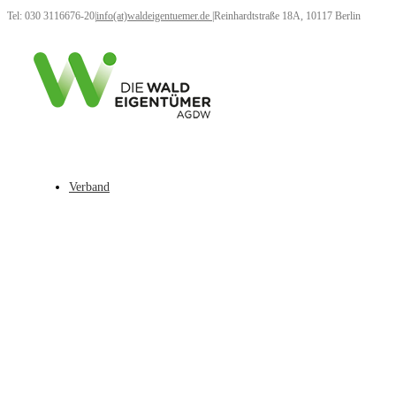
Tel: 030 3116676-20
|
info(at)waldeigentuemer.de
|
Reinhardtstraße 18A, 10117 Berlin
Verband