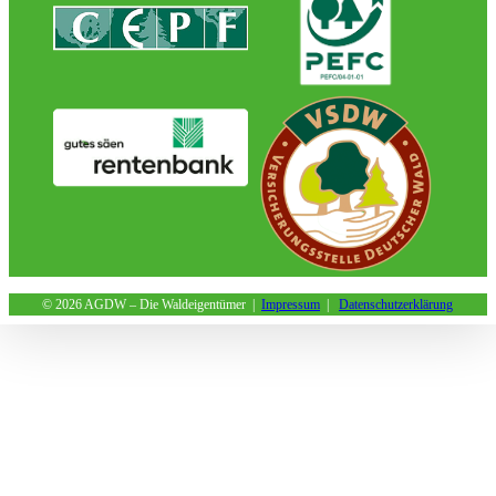
©
2026 AGDW – Die Waldeigentümer |
Impressum
|
Datenschutzerklärung