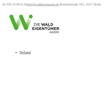
Tel: 030 3116676-20
|
info(at)waldeigentuemer.de
|
Reinhardtstraße 18A, 10117 Berlin
Verband